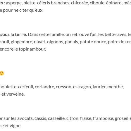
és
: asperge, blette, céleris branches, chicorée, ciboule, épinard, mâ
le pour ne citer qu’eux.
sous la terre
. Dans cette famille, on retrouve l’ail, les betteraves, l
enouil, gingembre, navet, oignons, panais, patate douce, poire de ter
 encore le topinambour.
iboulette, cerfeuil, coriandre, cresson, estragon, laurier, menthe,
m et verveine.
r les avocats, cassis, casseille, citron, fraise, framboise, groseill
e et vigne.