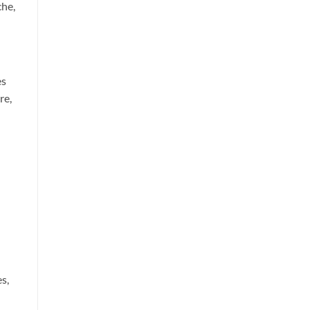
che,
es
re,
es,