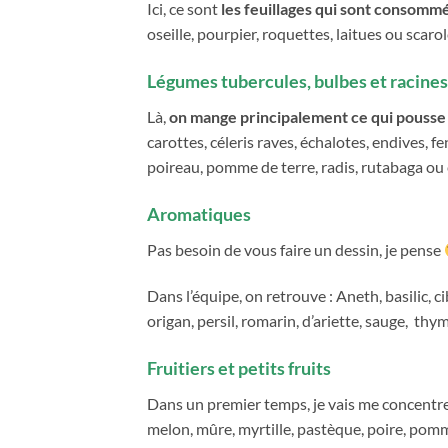
Ici, ce sont
les feuillages qui sont consomm
oseille, pourpier, roquettes, laitues ou scaro
Légumes tubercules, bulbes et racines
Là,
on mange principalement ce qui pousse 
carottes, céleris raves, échalotes, endives, f
poireau, pomme de terre, radis, rutabaga ou
Aromatiques
Pas besoin de vous faire un dessin, je pense
Dans l’équipe, on retrouve : Aneth, basilic, c
origan, persil, romarin, d’ariette, sauge, thy
Fruitiers et petits fruits
Dans un premier temps, je vais me concentrer su
melon, mûre, myrtille, pastèque, poire, pomm