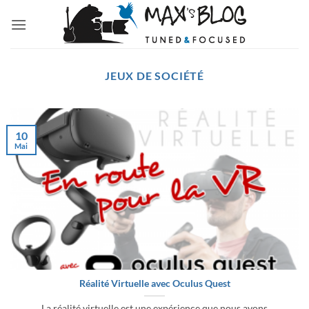
Passer
au
contenu
JEUX DE SOCIÉTÉ
10
Mai
Réalité Virtuelle avec Oculus Quest
La réalité virtuelle est une expérience que nous avons