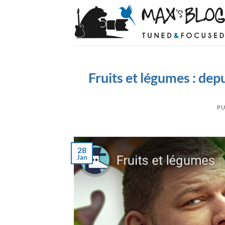
Passer
au
contenu
Fruits et légumes : dep
PU
28
Jan