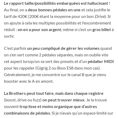
Le rapport taille/possibilités embarquées est hallucinant
!
Au final, on a
deux bonnes pédales en une
et cela justifie le
tarif de 420€ (200€ étant la moyenne pour un bon
Drive
). Si
on ajoute à cela les multiples possibilités et l’encombrement
réduit :
on en a pour son argent
, même si c’est un
gros billet
à
sortir.
C’est parfois
un peu compliqué de gérer les volumes
quand
on s’en sert comme 2 pédales séparées, mais on oublie vite
cet aspect lorsqu’on se sert des presets et d’un
pédalier MIDI
pour les rappeler (Gigrig 2 ou Boss ES8 dans mon cas).
Généralement, je me concentre sur le canal B que je viens
booster avec le A en amont.
La Brothers peut tout faire
,
mais dans chaque registre
(boost, drive ou fuzz)
on peut trouver mieux
. Je la trouve
souvent
trop lisse et moins organique
que d’autres
combinaisons de pédales
. Si je n’avais qu’un espace limité sur