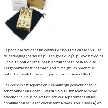
La pédale arrive dans un
coffret
en bois
très classe en guise
de packaging ; parmi les plus soignés que j’ai pu avoir avec les
Dr.No. Le
boitier
est
super bien fini
et
respire la solidité
.
L’ergonomie
n’est pas mal du tout, malgré les nombreux
potards et switch : on sent que cela a été
bien réfléchi
!
La Brothers est séparée en
2 canaux
qui peuvent
chacun
fonctionner en Boost, Overdrive ou Fuzz
selon le mode
sélectionné. Vous pouvez les
activer séparément ou les
combiner en série
(en choisissant A dans B ou B dans A)
et