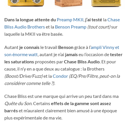
Dans la longue attente du
Preamp MKII
,
j’ai testé
la
Chase
Bliss Audio Brothers
et la
Benson Preamp
(tout court)
sur
laquelle la MKII va être basée.
Autant
je connais
le travail
Benson
grâce à l’
ampli Vinny et
son énorme watt
, autant je n’ai
jamais
eu l’occasion de
tester
les saturations
proposées par
Chase Bliss Audio
. Et pour
cause, il n’y en a que deux au catalogue : la Brothers
(Boost/Drive/Fuzz)
et la
Condor
(EQ/Pre/Filtre, peut-on la
considérer comme telle ?).
Chase Bliss est une marque qui arrive un peu tard dans ma
Quête du Son
. Certains
effets de la gamme sont assez
barrés
et m’auraient clairement bien amusé à une époque
plus expérimentale de ma vie.