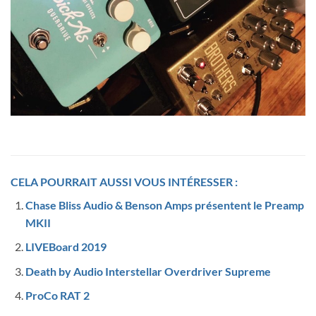
CELA POURRAIT AUSSI VOUS INTÉRESSER :
Chase Bliss Audio & Benson Amps présentent le Preamp
MKII
LIVEBoard 2019
Death by Audio Interstellar Overdriver Supreme
ProCo RAT 2