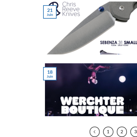
21
Juin
18
Juin
1
2
3