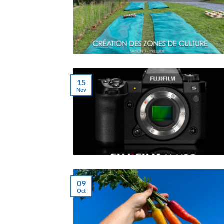
15
Nov
09
Oct