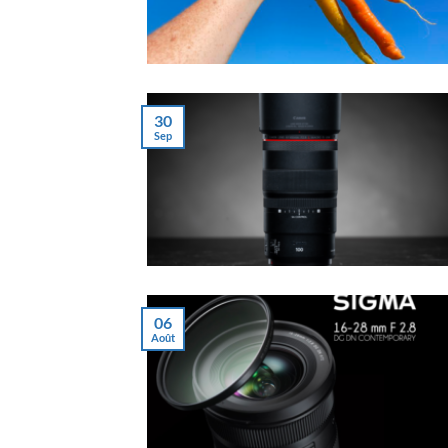
30
Sep
06
Août