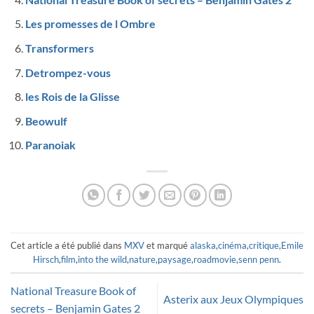
Les promesses de l Ombre
Transformers
Detrompez-vous
les Rois de la Glisse
Beowulf
Paranoiak
Cet article a été publié dans
MXV
et marqué
alaska
,
cinéma
,
critique
,
Emile
Hirsch
,
film
,
into the wild
,
nature
,
paysage
,
roadmovie
,
senn penn
.
National Treasure Book of
Asterix aux Jeux Olympiques
secrets – Benjamin Gates 2