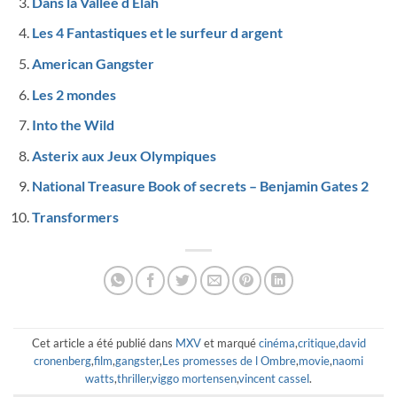
Dans la Vallee d Elah
Les 4 Fantastiques et le surfeur d argent
American Gangster
Les 2 mondes
Into the Wild
Asterix aux Jeux Olympiques
National Treasure Book of secrets – Benjamin Gates 2
Transformers
Cet article a été publié dans
MXV
et marqué
cinéma
,
critique
,
david
cronenberg
,
film
,
gangster
,
Les promesses de l Ombre
,
movie
,
naomi
watts
,
thriller
,
viggo mortensen
,
vincent cassel
.