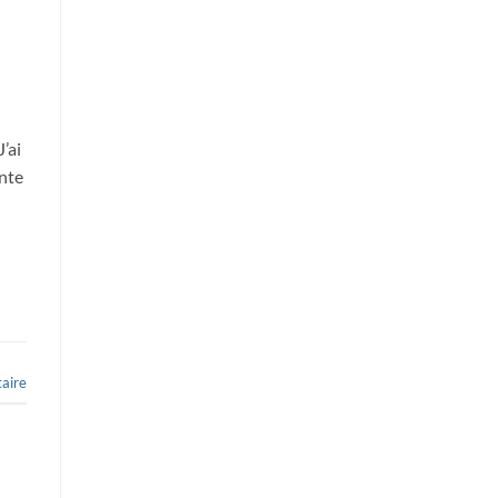
’ai
ante
aire