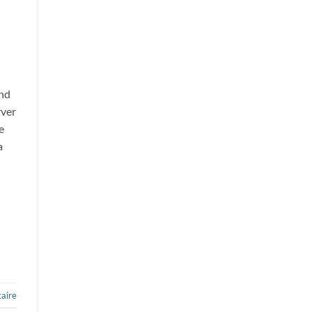
and
rver
e
a
aire