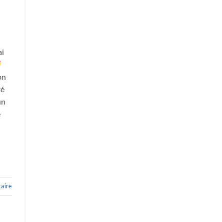
ai
on
té
un
e
aire