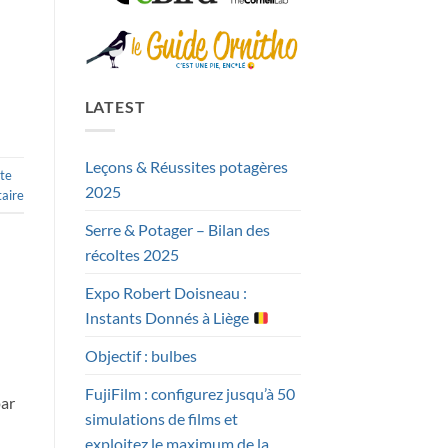
LATEST
Leçons & Réussites potagères
ste
2025
aire
Serre & Potager – Bilan des
récoltes 2025
Expo Robert Doisneau :
Instants Donnés à Liège
Objectif : bulbes
FujiFilm : configurez jusqu’à 50
par
simulations de films et
exploitez le maximum de la