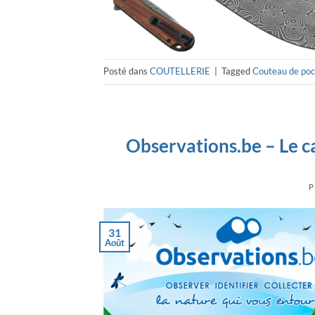
Posté dans
COUTELLERIE
|
Tagged
Couteau de po
Observations.be – Le ca
P
31
Août