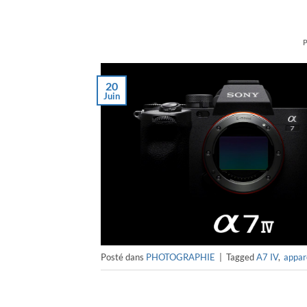
20
Juin
Posté dans
PHOTOGRAPHIE
|
Tagged
A7 IV
,
appar