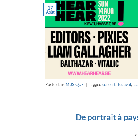
17
Août
Posté dans
MUSIQUE
|
Tagged
concert
,
festival
,
Li
De portrait à pay
P