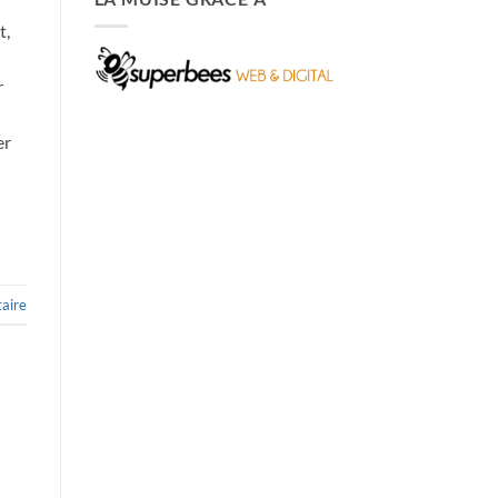
t,
r
er
aire