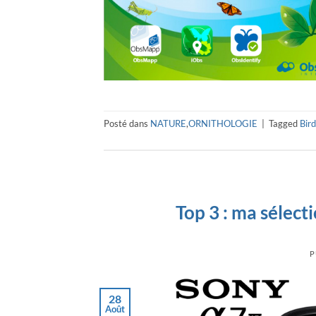
Posté dans
NATURE
,
ORNITHOLOGIE
|
Tagged
Bird
Top 3 : ma sélect
P
28
Août