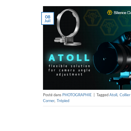
08
Juil
Posté dans
PHOTOGRAPHIE
|
Tagged
Atoll
,
Collier
Corner
,
Trépied