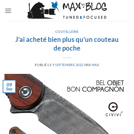
Passer
au
contenu
COUTELLERIE
J’ai acheté bien plus qu’un couteau
de poche
PUBLIÉ LE
9 SEPTEMBRE 2022
PAR
MAX
09
Sep