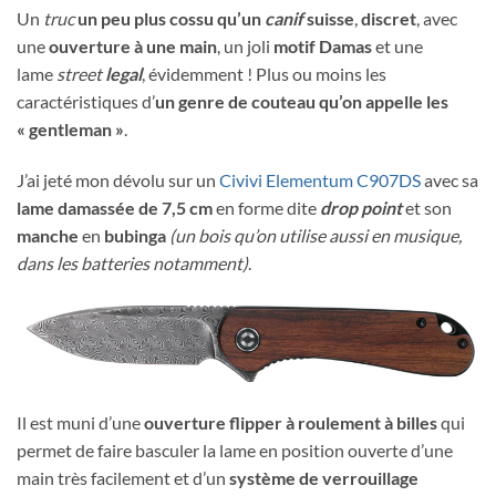
Un
truc
un peu plus cossu qu’un
canif
suisse
,
discret
, avec
une
ouverture à une main
, un joli
motif Damas
et une
lame
street
legal
, évidemment ! Plus ou moins les
caractéristiques d’
un genre de couteau qu’on appelle les
« gentleman »
.
J’ai jeté mon dévolu sur un
Civivi Elementum C907DS
avec sa
lame damassée de 7,5 cm
en forme dite
drop point
et son
manche
en
bubinga
(un bois qu’on utilise aussi en musique,
dans les batteries notamment)
.
Il est muni d’une
ouverture flipper à roulement à billes
qui
permet de faire basculer la lame en position ouverte d’une
main très facilement et d’un
système de verrouillage