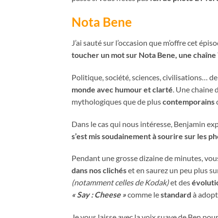
Nota Bene
J’ai sauté sur l’occasion que m’offre cet ép
toucher un mot sur Nota Bene, une chaîn
Politique, société, sciences, civilisations… d
monde avec humour et clarté
. Une chaine 
mythologiques que de plus
contemporains
Dans le cas qui nous intéresse, Benjamin exp
s’est mis soudainement à sourire sur les p
Pendant une grosse dizaine de minutes, vou
dans nos clichés
et en saurez un peu plus sur
(notamment celles de Kodak)
et des
évoluti
« Say : Cheese »
comme le
standard
à adop
Je vous laisse avec la voix suave de Ben pour