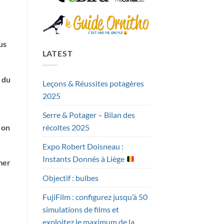
us
LATEST
 du
Leçons & Réussites potagères
2025
Serre & Potager – Bilan des
 on
récoltes 2025
Expo Robert Doisneau :
Instants Donnés à Liège
mer
Objectif : bulbes
FujiFilm : configurez jusqu’à 50
simulations de films et
exploitez le maximum de la