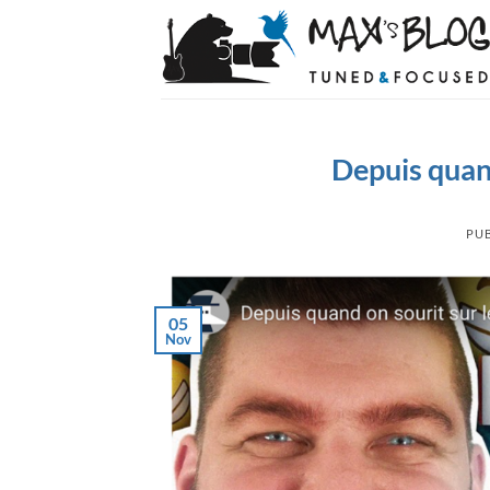
Passer
au
contenu
Depuis quand
PUB
05
Nov