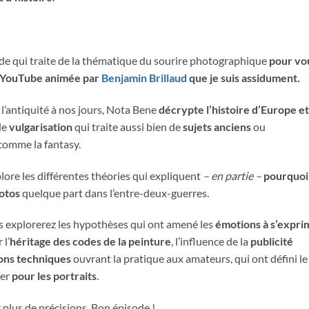
isode qui traite de la thématique du sourire photographique
pour vo
e YouTube animée par
Benjamin Brillaud
que je suis assidument.
e l’antiquité à nos jours, Nota Bene
décrypte l’histoire d’Europe et
de
vulgarisation
qui traite aussi bien de
sujets anciens
ou
comme la fantasy.
lore les différentes théories qui expliquent
– en partie –
pourquoi
hotos
quelque part dans l’entre-deux-guerres.
s explorerez les hypothèses qui ont amené les
émotions à s’expri
 l’
héritage des codes de la peinture
, l’influence de la
publicité
ons techniques
ouvrant la pratique aux amateurs, qui ont défini le
ter
pour les portraits
.
 plus de précisions. Bon épisode !