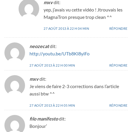
mxv
dit:
yep, j’avais vu cette vidéo ! Jtrouvais les
MagnaTron presque trop clean ^^
27 AOÛT 2013 À 22 H 04 MIN
RÉPONDRE
neozecat
dit:
http://youtu.be/UTb8Kl8yiFo
27 AOÛT 2013 À 22 H 00 MIN
RÉPONDRE
mxv
dit:
Je viens de faire 2-3 corrections dans l’article
aussi btw ^^
27 AOÛT 2013 À 22 H 05 MIN
RÉPONDRE
filo manifesto
dit:
Bonjour’