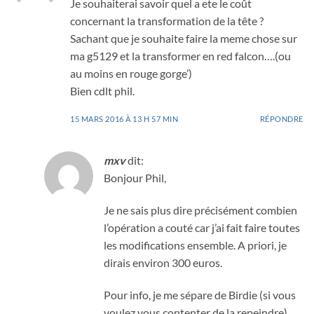
Je souhaiterai savoir quel a ete le coût
concernant la transformation de la tête ?
Sachant que je souhaite faire la meme chose sur
ma g5129 et la transformer en red falcon….(ou
au moins en rouge gorge’)
Bien cdlt phil.
15 MARS 2016 À 13 H 57 MIN
RÉPONDRE
mxv
dit:
Bonjour Phil,
Je ne sais plus dire précisément combien
l’opération a couté car j’ai fait faire toutes
les modifications ensemble. A priori, je
dirais environ 300 euros.
Pour info, je me sépare de Birdie (si vous
voulez vous contenter de la repeindre)