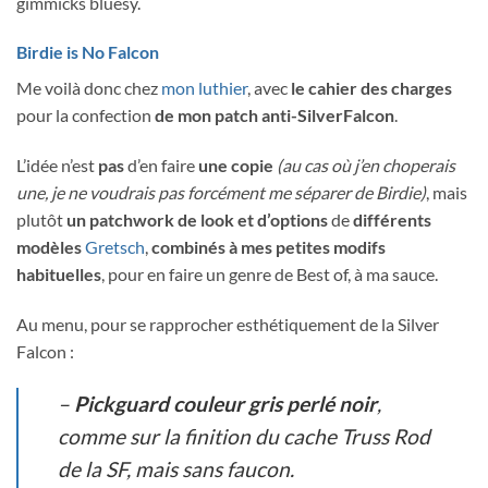
gimmicks bluesy.
Birdie is No Falcon
Me voilà donc chez
mon luthier
, avec
le cahier des charges
pour la confection
de mon
patch anti-SilverFalcon
.
L’idée n’est
pas
d’en faire
une copie
(au cas où j’en choperais
une, je ne voudrais pas forcément me séparer de Birdie)
, mais
plutôt
un patchwork de look et d’options
de
différents
modèles
Gretsch
,
combinés à mes petites modifs
habituelles
, pour en faire un genre de Best of, à ma sauce.
Au menu, pour se rapprocher esthétiquement de la Silver
Falcon :
–
Pickguard couleur gris perlé noir
,
comme sur la finition du cache Truss Rod
de la SF, mais sans faucon.