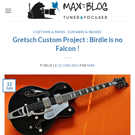
Passer
au
contenu
CUSTOMS & MODS
,
GUITARES & BASSES
Gretsch Custom Project : Birdie is no
Falcon !
PUBLIÉ LE
12 JUIN 2013
PAR
MAX
12
Juin