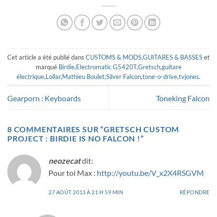
Cet article a été publié dans
CUSTOMS & MODS
,
GUITARES & BASSES
et
marqué
Birdie
,
Electromatic G5420T
,
Gretsch
,
guitare
électrique
,
Lollar
,
Mathieu Boulet
,
Silver Falcon
,
tone-o-drive
,
tvjones
.
Gearporn : Keyboards
Toneking Falcon
8 COMMENTAIRES SUR “
GRETSCH CUSTOM
PROJECT : BIRDIE IS NO FALCON !
”
neozecat
dit:
Pour toi Max :
http://youtu.be/V_x2X4RSGVM
27 AOÛT 2013 À 21 H 59 MIN
RÉPONDRE