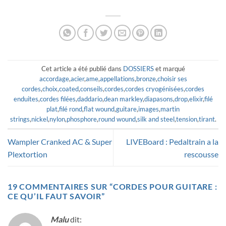
Cet article a été publié dans
DOSSIERS
et marqué
accordage
,
acier
,
ame
,
appellations
,
bronze
,
choisir ses
cordes
,
choix
,
coated
,
conseils
,
cordes
,
cordes cryogénisées
,
cordes
enduites
,
cordes filées
,
daddario
,
dean markley
,
diapasons
,
drop
,
elixir
,
filé
plat
,
filé rond
,
flat wound
,
guitare
,
images
,
martin
strings
,
nickel
,
nylon
,
phosphore
,
round wound
,
silk and steel
,
tension
,
tirant
.
Wampler Cranked AC & Super
LIVEBoard : Pedaltrain a la
Plextortion
rescousse
19 COMMENTAIRES SUR “
CORDES POUR GUITARE :
CE QU’IL FAUT SAVOIR
”
Malu
dit: