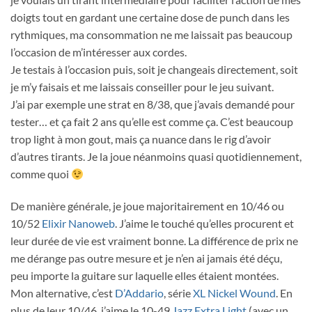
doigts tout en gardant une certaine dose de punch dans les
rythmiques, ma consommation ne me laissait pas beaucoup
l’occasion de m’intéresser aux cordes.
Je testais à l’occasion puis, soit je changeais directement, soit
je m’y faisais et me laissais conseiller pour le jeu suivant.
J’ai par exemple une strat en 8/38, que j’avais demandé pour
tester… et ça fait 2 ans qu’elle est comme ça. C’est beaucoup
trop light à mon gout, mais ça nuance dans le rig d’avoir
d’autres tirants. Je la joue néanmoins quasi quotidiennement,
comme quoi
De manière générale, je joue majoritairement en 10/46 ou
10/52
Elixir Nanoweb
. J’aime le touché qu’elles procurent et
leur durée de vie est vraiment bonne. La différence de prix ne
me dérange pas outre mesure et je n’en ai jamais été déçu,
peu importe la guitare sur laquelle elles étaient montées.
Mon alternative, c’est
D’Addario
, série
XL Nickel Wound
. En
plus de leur 10/46, j’aime le 10-49
Jazz Extra Light
(avec un