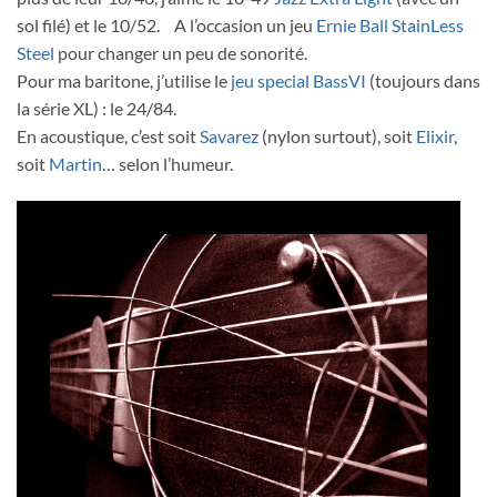
sol filé) et le 10/52. A l’occasion un jeu
Ernie Ball StainLess
Steel
pour changer un peu de sonorité.
Pour ma baritone, j’utilise le
jeu special BassVI
(toujours dans
la série XL) : le 24/84.
En acoustique, c’est soit
Savarez
(nylon surtout), soit
Elixir
,
soit
Martin
… selon l’humeur.