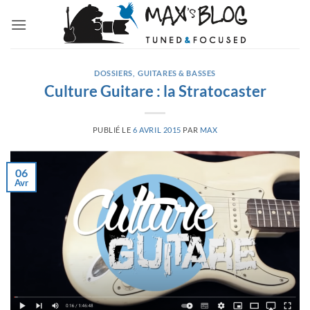
Passer
au
contenu
DOSSIERS
,
GUITARES & BASSES
Culture Guitare : la Stratocaster
PUBLIÉ LE
6 AVRIL 2015
PAR
MAX
06
Avr