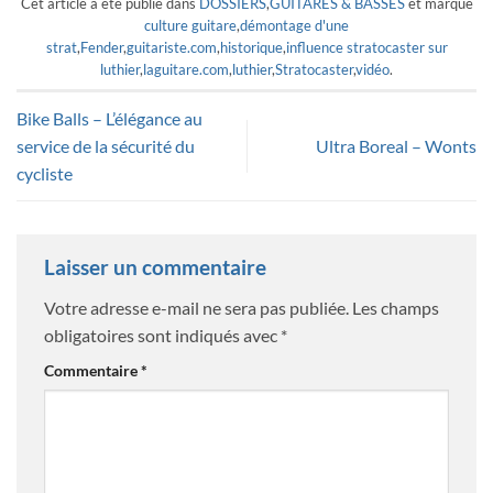
Cet article a été publié dans
DOSSIERS
,
GUITARES & BASSES
et marqué
culture guitare
,
démontage d'une
strat
,
Fender
,
guitariste.com
,
historique
,
influence stratocaster sur
luthier
,
laguitare.com
,
luthier
,
Stratocaster
,
vidéo
.
Bike Balls – L’élégance au
service de la sécurité du
Ultra Boreal – Wonts
cycliste
Laisser un commentaire
Votre adresse e-mail ne sera pas publiée.
Les champs
obligatoires sont indiqués avec
*
Commentaire
*