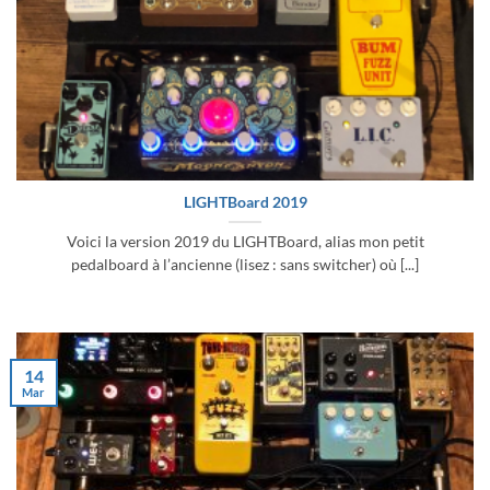
LIGHTBoard 2019
Voici la version 2019 du LIGHTBoard, alias mon petit
pedalboard à l’ancienne (lisez : sans switcher) où [...]
14
Mar