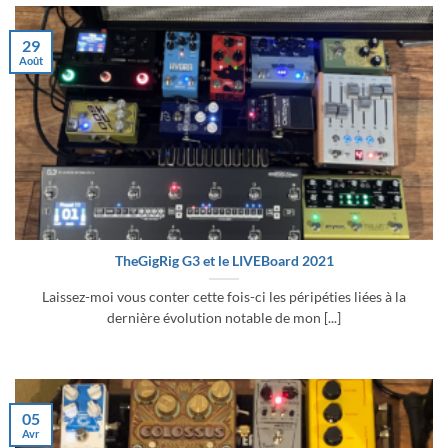
29
Août
TheGigRig G3 et le LIVEBoard 2021
Laissez-moi vous conter cette fois-ci les péripéties liées à la
dernière évolution notable de mon [...]
05
Avr