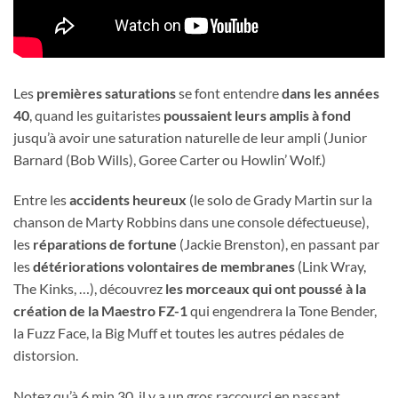
Les
premières saturations
se font entendre
dans les années
40
, quand les guitaristes
poussaient leurs amplis à fond
jusqu’à avoir une saturation naturelle de leur ampli (Junior
Barnard (Bob Wills), Goree Carter ou Howlin’ Wolf.)
Entre les
accidents heureux
(le solo de Grady Martin sur la
chanson de Marty Robbins dans une console défectueuse),
les
réparations de fortune
(Jackie Brenston), en passant par
les
détériorations volontaires de membranes
(Link Wray,
The Kinks, …), découvrez
les morceaux qui ont poussé à la
création de la Maestro FZ-1
qui engendrera la Tone Bender,
la Fuzz Face, la Big Muff et toutes les autres pédales de
distorsion.
Notez qu’à 6 min 30, il y a un gros raccourci en passant