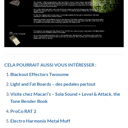
CELA POURRAIT AUSSI VOUS INTÉRESSER :
Blackout Effectors Twosome
Light and Fat Boards – des pedales partout
Visite chez Macari’s – Sola Sound + Level & Attack, the
Tone Bender Book
ProCo RAT 2
Electro Harmonix Metal Muff