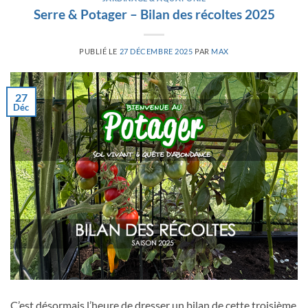
Serre & Potager – Bilan des récoltes 2025
PUBLIÉ LE
27 DÉCEMBRE 2025
PAR
MAX
27
Déc
C’est désormais l’heure de dresser un bilan de cette troisième