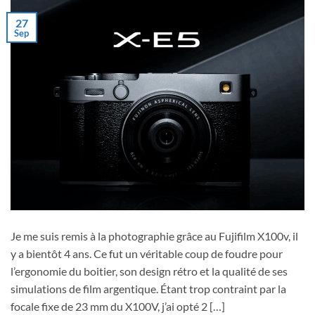
27
Sep
Je me suis remis à la photographie grâce au Fujifilm X100v, il
y a bientôt 4 ans. Ce fut un véritable coup de foudre pour
l’ergonomie du boitier, son design rétro et la qualité de ses
simulations de film argentique. Étant trop contraint par la
focale fixe de 23 mm du X100V, j’ai opté 2 […]