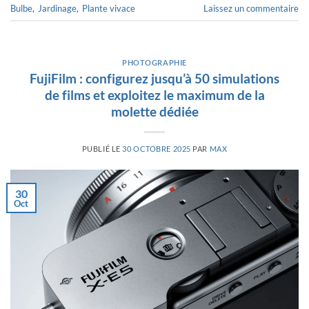
Bulbe
,
Jardinage
,
Plante vivace
Laissez un commentaire
PHOTOGRAPHIE
FujiFilm : configurez jusqu’à 50 simulations
de films et exploitez le maximum de la
molette dédiée
PUBLIÉ LE
30 OCTOBRE 2025
PAR
MAX
30
Oct