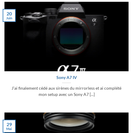
20
Juin
Sony A7 IV
J’ai finalement cédé aux sirènes du mirrorless et ai complété
mon setup avec un Sony A7 [...]
29
Mai