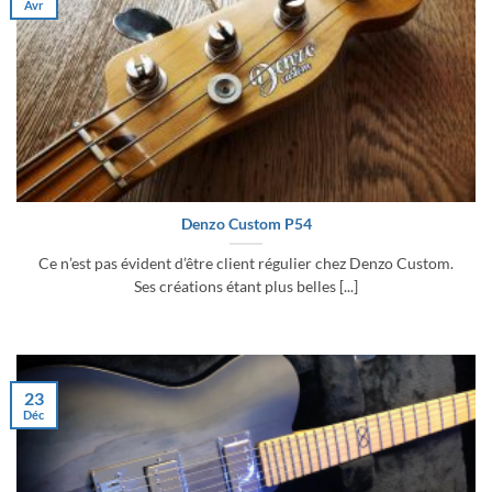
Avr
Denzo Custom P54
Ce n’est pas évident d’être client régulier chez Denzo Custom.
Ses créations étant plus belles [...]
23
Déc