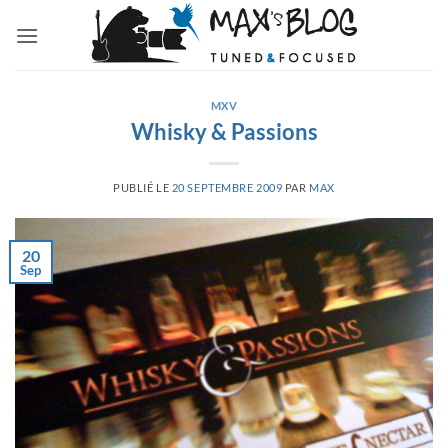
Passer
au
contenu
MXV
Whisky & Passions
PUBLIÉ LE
20 SEPTEMBRE 2009
PAR
MAX
20
Sep