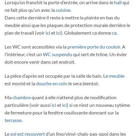
Lorsqu’on franchit la porte d’entrée, on arrive dans le
hall
qui
ne fait plus qu’un avec la
cuisine
.
Dans cette dernière il reste à mettre la plainte en bas du
meuble ainsi que les plaques de protection murale derrière le
plan de travail (voir
ici
et
ici
). Globalement ca donne
ca
.
Les WC sont accessibles via la
première porte du couloir
. A
l’intérieur, c’est un
WC suspendu
qui sert de trône. Un évier
doit encore venir dans cet endroit.
La pièce d’après est occupée par la salle de bain. Le
meuble
est monté et la
douche en coin
le sera bientot.
Ma
chambre
quant à elle n’attend plus de modification
particulière (voir aussi
ici
et
ici
) si ce n’est un nouveau sytème
de fermeture pour la fenêtre coulissante donnant sur la
terrasse
.
Le
sol est recouvert
d’un lino/vinyl-chais-pas-quoi dans les