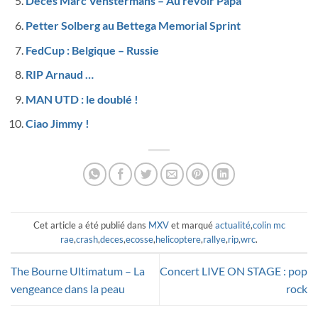
Décès Marc Venstermans – Au revoir Papa
Petter Solberg au Bettega Memorial Sprint
FedCup : Belgique – Russie
RIP Arnaud …
MAN UTD : le doublé !
Ciao Jimmy !
Cet article a été publié dans
MXV
et marqué
actualité
,
colin mc
rae
,
crash
,
deces
,
ecosse
,
helicoptere
,
rallye
,
rip
,
wrc
.
The Bourne Ultimatum – La
Concert LIVE ON STAGE : pop
vengeance dans la peau
rock