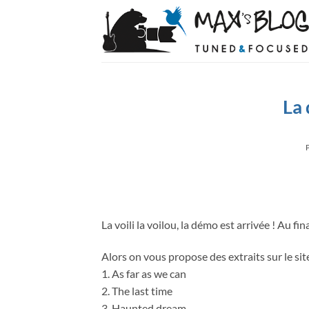
Passer
au
contenu
La 
La voili la voilou, la démo est arrivée ! Au fi
Alors on vous propose des extraits sur le sit
1. As far as we can
2. The last time
3. Haunted dream