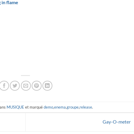
 in flame
dans
MUSIQUE
et marqué
demo
,
enema
,
groupe
,
release
.
Gay-O-meter