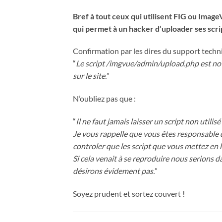
Bref à tout ceux qui utilisent FIG ou ImageVu
qui permet à un hacker d’uploader ses script
Confirmation par les dires du support techn
“
Le script /imgvue/admin/upload.php est no
sur le site.
”
N’oubliez pas que :
“
Il ne faut jamais laisser un script non utilisé s
Je vous rappelle que vous êtes responsable d
controler que les script que vous mettez en l
Si cela venait à se reproduire nous serions d
désirons évidement pas.
”
Soyez prudent et sortez couvert !