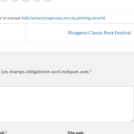
V
et marqué
faille
,
hacked
,
imagevuex
,
mxv.be
,
phishing
,
sécurité
.
Rivageois Classic Rock Festival
.
Les champs obligatoires sont indiqués avec
*
ail
*
Site web