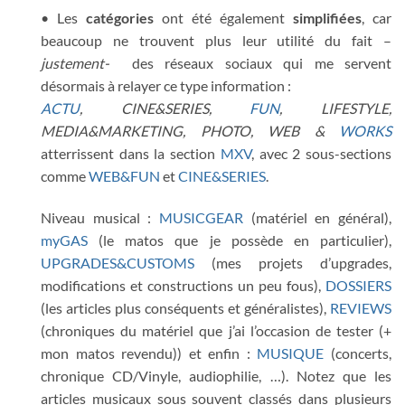
• Les
catégories
ont été également
simplifiées
, car
beaucoup ne trouvent plus leur utilité du fait –
justement-
des réseaux sociaux qui me servent
désormais à relayer ce type information :
ACTU
, CINE&SERIES,
FUN
, LIFESTYLE,
MEDIA&MARKETING, PHOTO, WEB &
WORKS
atterrissent dans la section
MXV
, avec 2 sous-sections
comme
WEB&FUN
et
CINE&SERIES
.
Niveau musical :
MUSICGEAR
(matériel en général),
myGAS
(le matos que je possède en particulier),
UPGRADES&CUSTOMS
(mes projets d’upgrades,
modifications et constructions un peu fous),
DOSSIERS
(les articles plus conséquents et généralistes),
REVIEWS
(chroniques du matériel que j’ai l’occasion de tester (+
mon matos revendu)) et enfin :
MUSIQUE
(concerts,
chronique CD/Vinyle, audiophilie, …). Notez que les
articles musicaux sous souvent classés dans plusieurs