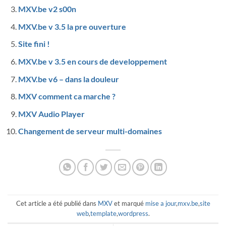
MXV.be v2 s00n
MXV.be v 3.5 la pre ouverture
Site fini !
MXV.be v 3.5 en cours de developpement
MXV.be v6 – dans la douleur
MXV comment ca marche ?
MXV Audio Player
Changement de serveur multi-domaines
Cet article a été publié dans
MXV
et marqué
mise a jour
,
mxv.be
,
site
web
,
template
,
wordpress
.