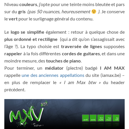
Niveau
couleurs
, j’opte pour une teinte moins bleutée et pars
sur du
gris
(pas 50 nuances, heureusement
)
. Je conserve
le
vert
pour le surlignage général du contenu.
Le
logo se simplifie
également : retour à quelque chose de
plus ordonné et rectiligne
(qui a dit qu’on s’assagissait avec
l’âge ?). La typo choisie est
traversée de lignes
supposées
rappeler
à la fois différentes
cordes de guitares
, et dans une
moindre mesure, des
touches de piano
.
Pour terminer, un
médiator
(plectre) badgé
I AM MAX
rappelle
une des anciennes appellations
du site (iamax.be) –
en plus de remplacer le
« I am Max btw »
du header
précédent.