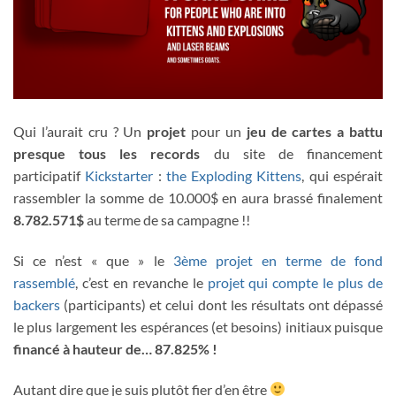
Qui l’aurait cru ? Un
projet
pour un
jeu de cartes
a battu
presque tous les records
du site de financement
participatif
Kickstarter
:
the Exploding Kittens
, qui espérait
rassembler la somme de 10.000$ en aura brassé finalement
8.782.571$
au terme de sa campagne !!
Si ce n’est « que » le
3ème projet en terme de fond
rassemblé
, c’est en revanche le
projet qui compte le plus de
backers
(participants) et celui dont les résultats ont dépassé
le plus largement les espérances (et besoins) initiaux puisque
financé à hauteur de… 87.825% !
Autant dire que je suis plutôt fier d’en être