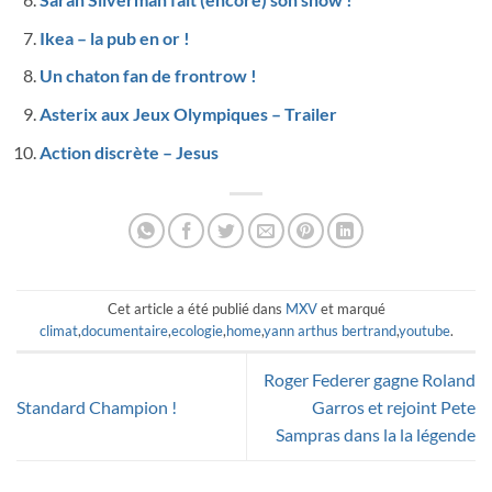
Ikea – la pub en or !
Un chaton fan de frontrow !
Asterix aux Jeux Olympiques – Trailer
Action discrète – Jesus
Cet article a été publié dans
MXV
et marqué
climat
,
documentaire
,
ecologie
,
home
,
yann arthus bertrand
,
youtube
.
Roger Federer gagne Roland
Standard Champion !
Garros et rejoint Pete
Sampras dans la la légende