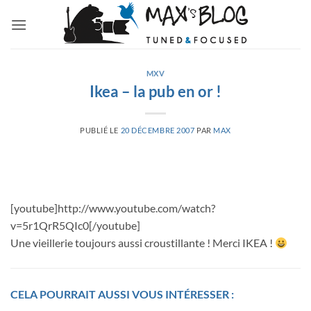
Passer
au
contenu
MXV
Ikea – la pub en or !
PUBLIÉ LE
20 DÉCEMBRE 2007
PAR
MAX
[youtube]http://www.youtube.com/watch?
v=5r1QrR5QIc0[/youtube]
Une vieillerie toujours aussi croustillante ! Merci IKEA !
CELA POURRAIT AUSSI VOUS INTÉRESSER :