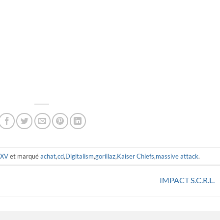
XV
et marqué
achat
,
cd
,
Digitalism
,
gorillaz
,
Kaiser Chiefs
,
massive attack
.
IMPACT S.C.R.L.