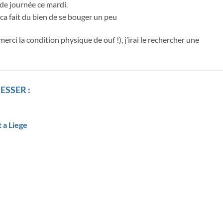
 de journée ce mardi.
 ca fait du bien de se bouger un peu
merci la condition physique de ouf !), j’irai le rechercher une
ESSER :
t a Liege