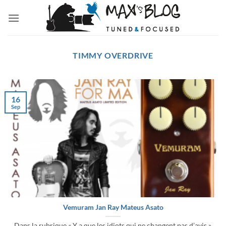
Passer
au
contenu
TIMMY OVERDRIVE
16
Sep
Vemuram Jan Ray Mateus Asato
Dans la rubrique « Y a que les idiots qui ne changent pas d’avis »,