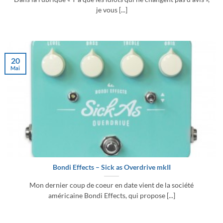
je vous [...]
20
Mai
Bondi Effects – Sick as Overdrive mkII
Mon dernier coup de coeur en date vient de la société
américaine Bondi Effects, qui propose [...]