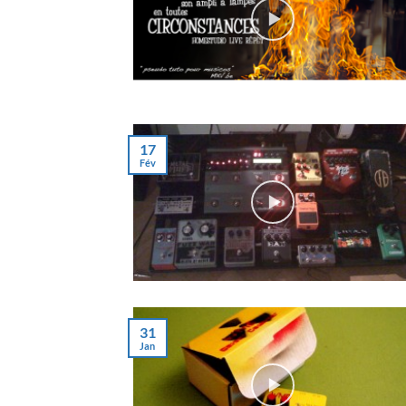
17
Fév
31
Jan