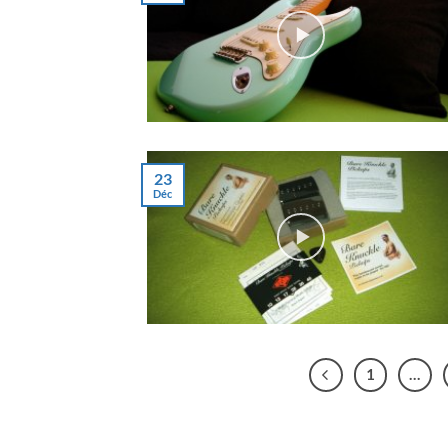
23
Déc
1
…