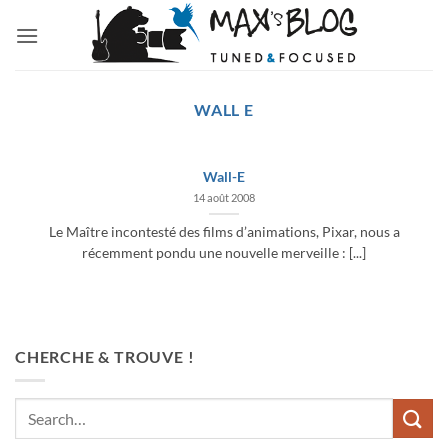
Passer
au
contenu
WALL E
Wall-E
14 août 2008
Le Maître incontesté des films d’animations, Pixar, nous a
récemment pondu une nouvelle merveille : [...]
CHERCHE & TROUVE !