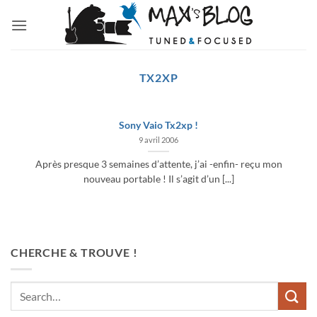
Passer
au
contenu
TX2XP
Sony Vaio Tx2xp !
9 avril 2006
Après presque 3 semaines d’attente, j’ai -enfin- reçu mon
nouveau portable ! Il s’agit d’un [...]
CHERCHE & TROUVE !