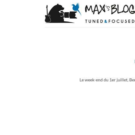
Passer
au
contenu
Le week-end du 1er juillet, Be