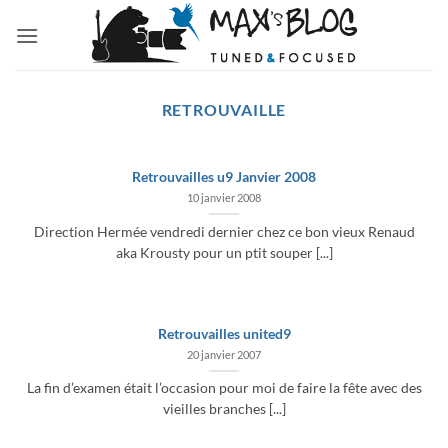
Passer
au
contenu
RETROUVAILLE
Retrouvailles u9 Janvier 2008
10 janvier 2008
Direction Hermée vendredi dernier chez ce bon vieux Renaud
aka Krousty pour un ptit souper [...]
Retrouvailles united9
20 janvier 2007
La fin d’examen était l’occasion pour moi de faire la fête avec des
vieilles branches [...]