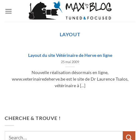
Passer
au
contenu
LAYOUT
Layout du site Vétérinaire de Herve en ligne
25 mai 2009
Nouvelle réalisation désormais en ligne,
www.veterinairedeherve.be est le site de Dr Laurence Tsalos,
vétérinaire à [...]
CHERCHE & TROUVE !