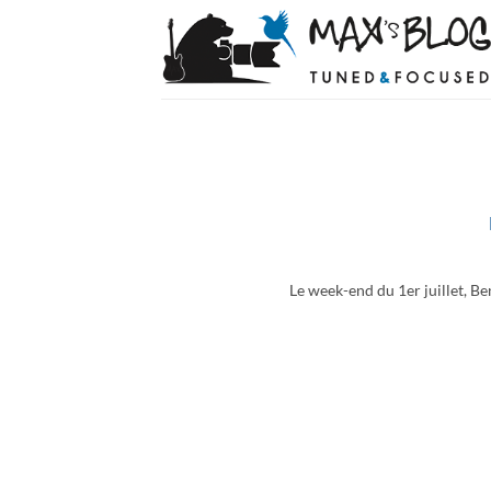
Passer
au
contenu
Le week-end du 1er juillet, Be