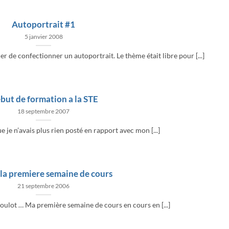
Autoportrait #1
5 janvier 2008
r de confectionner un autoportrait. Le thème était libre pour [...]
but de formation a la STE
18 septembre 2007
e je n’avais plus rien posté en rapport avec mon [...]
 la premiere semaine de cours
21 septembre 2006
boulot … Ma première semaine de cours en cours en [...]