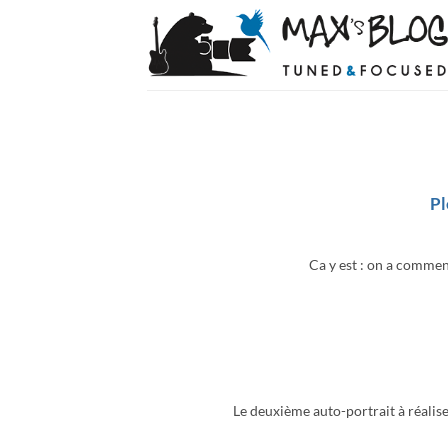
Passer
au
contenu
Pl
Ca y est : on a commen
Le deuxième auto-portrait à réalise