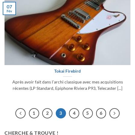
07
Fév
Tokai Firebird
Après avoir fait dans l’archi classique avec mes acquisitions
récentes (LP Standard, Epiphone Riviera P93, Telecaster [...]
1
2
3
4
5
6
CHERCHE & TROUVE !