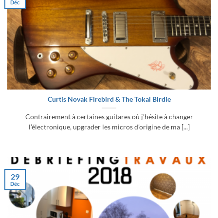
Déc
Curtis Novak Firebird & The Tokai Birdie
Contrairement à certaines guitares où j’hésite à changer
l’électronique, upgrader les micros d’origine de ma [...]
29
Déc