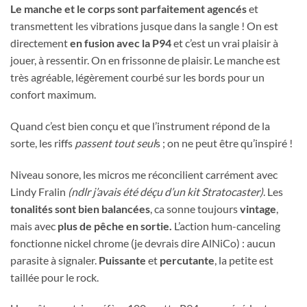
Le manche et le corps sont parfaitement agencés
et
transmettent les vibrations jusque dans la sangle ! On est
directement
en fusion avec la P94
et c’est un vrai plaisir à
jouer, à ressentir. On en frissonne de plaisir. Le manche est
très agréable, légèrement courbé sur les bords pour un
confort maximum.
Quand c’est bien conçu et que l’instrument répond de la
sorte, les riffs
passent tout seul
s ; on ne peut être qu’inspiré !
Niveau sonore, les micros me réconcilient carrément avec
Lindy Fralin
(ndlr j’avais été déçu d’un kit Stratocaster)
. Les
tonalités sont bien balancées
, ca sonne toujours
vintage
,
mais avec
plus de pêche en sortie.
L’action hum-canceling
fonctionne nickel chrome (je devrais dire AlNiCo) : aucun
parasite à signaler.
Puissante
et
percutante
, la petite est
taillée pour le rock.