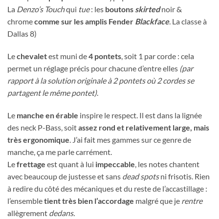
La
Denzo’s Touch
qui
tue
: les
boutons
skirted
noir &
chrome
comme sur les amplis Fender
Blackface
. La classe à
Dallas 8)
Le
chevalet
est muni de
4 pontets
, soit 1 par corde : cela
permet un réglage précis pour chacune d’entre elles
(par
rapport à la solution originale à 2 pontets où 2 cordes se
partagent le même pontet)
.
Le
manche en érable
inspire le respect. Il est dans la lignée
des neck P-Bass, soit
assez rond et relativement large, mais
très ergonomique
. J’ai fait mes gammes sur ce genre de
manche, ça me parle carrément.
Le
frettage
est quant à lui
impeccable
, les notes chantent
avec beaucoup de justesse et sans
dead spots
ni frisotis. Rien
à redire du côté des mécaniques et du reste de l’accastillage :
l’ensemble
tient très bien l’accordage
malgré que je
rentre
allègrement
dedans.