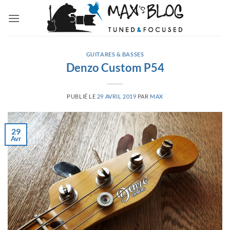
Passer
au
contenu
GUITARES & BASSES
Denzo Custom P54
PUBLIÉ LE
29 AVRIL 2019
PAR
MAX
29
Avr