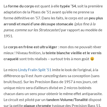
La
forme du corps
est quant à elle
typée ’54
, soit la première
adaptation de la Pbass de ’51 avant qu’elle ne prenne sa
forme définitive en ’57. Dans les faits, le corps est un
peu plus
arrondi et muni d’une découpe stomacale
(plus fine à la
panse, comme sur les Stratocaster)
par rapport au modèle de
1951.
Le
corps en frêne est ultra léger
: mon dos ne pouvait rêver
mieux ! Niveau finition, la
teinte blanche vieillie et le vernis
craquelé
sont très réalisés – surtout très à mon goût
Le micro
Lindy Fralin Split ’51
imite le look de l’original, à la
différence qu’il est
hum-canceling
dans sa conception (sans
bruit/buzz). Sur les Precision Bass de 1957 à nos jours, cet
unique micro sera d’ailleurs divisé en 2 micros bobinés
chacun dans un sens pour obtenir le même effet antiparasite.
Le circuit est piloté par un
tandem Volume/Tonalité
disposé
sur la petite
plaque chromée
typique des Precision Bass 51.