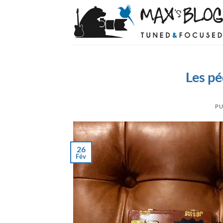
Passer
au
contenu
Les pé
PU
26
Fév