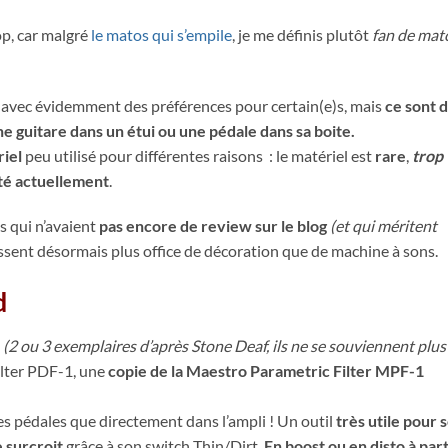
op, car malgré
le matos qui s’empile
, je me définis plutôt
fan de mat
, avec évidemment des préférences pour certain(e)s, mais
ce sont 
une guitare dans un étui ou une pédale dans sa boite.
iel
peu utilisé pour différentes raisons : le matériel est
rare
,
trop
lité actuellement
.
s qui n’avaient
pas encore de review sur le blog
(et qui méritent
 fassent désormais plus office de décoration que de machine à sons.
d
(2 ou 3 exemplaires d’après Stone Deaf, ils ne se souviennent plus
ilter PDF-1, une
copie de la Maestro Parametric Filter MPF-1
res pédales que directement dans l’ampli ! Un outil
très utile pour 
 surcroit
grâce à son switch Thin/Dirt.
En boost ou en disto à par