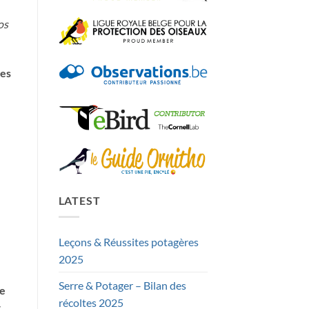
os
des
LATEST
Leçons & Réussites potagères
2025
Serre & Potager – Bilan des
se
récoltes 2025
t