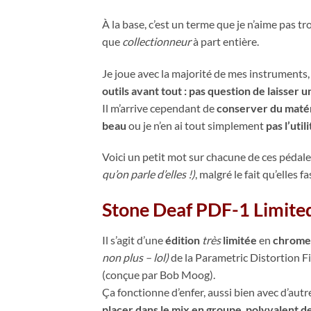
À la base, c’est un terme que je n’aime pas tr
que
collectionneur
à part entière.
Je joue avec la majorité de mes instruments
outils avant tout : pas question de laisser 
Il m’arrive cependant de
conserver du matér
beau
ou je n’en ai tout simplement
pas l’uti
Voici un petit mot sur chacune de ces pédale
qu’on parle d’elles !)
, malgré le fait qu’elles
Stone Deaf PDF-1 Limite
Il s’agit d’une
édition
très
limitée
en
chrome
non plus – lol)
de la Parametric Distortion F
(conçue par Bob Moog).
Ça fonctionne d’enfer, aussi bien avec d’aut
placer dans le mix en groupe
,
polyvalent de